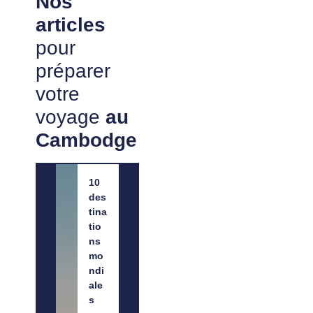
Nos
articles
pour
préparer
votre
voyage
au
Cambodge
10
des
tina
tio
ns
mo
ndi
ale
s