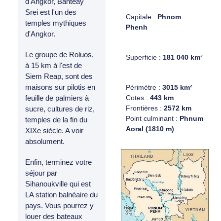
d'Angkor, Banteay
Srei est l'un des
Capitale :
Phnom
temples mythiques
Phenh
d'Angkor.
Le groupe de Roluos,
Superficie :
181 040 km²
à 15 km à l'est de
Siem Reap, sont des
maisons sur pilotis en
Périmètre :
3015 km²
Cotes :
443 km
feuille de palmiers à
Frontières :
2572 km
sucre, cultures de riz,
Point culminant :
Phnum
temples de la fin du
Aoral (1810 m)
XIXe siècle. A voir
absolument.
Enfin, terminez votre
séjour par
Sihanoukville qui est
LA station balnéaire du
pays. Vous pourrez y
louer des bateaux