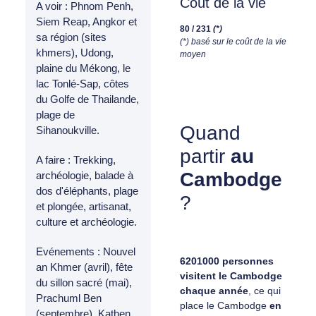
Coût de la vie
A voir : Phnom Penh,
Siem Reap, Angkor et
80 / 231
(*)
sa région (sites
(*) basé sur le coût de la vie
khmers), Udong,
moyen
plaine du Mékong, le
lac Tonlé-Sap, côtes
du Golfe de Thailande,
plage de
Quand
Sihanoukville.
partir
au
A faire : Trekking,
Cambodge
archéologie, balade à
dos d'éléphants, plage
?
et plongée, artisanat,
culture et archéologie.
Evénements : Nouvel
6201000 personnes
an Khmer (avril), fête
visitent le Cambodge
du sillon sacré (mai),
chaque année
, ce qui
Prachuml Ben
place le Cambodge
en
(septembre), Kathen