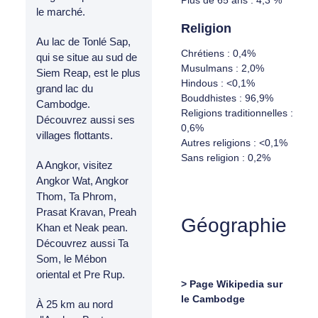
Plus de 65 ans : 4,3 %
le marché.
Religion
Au lac de Tonlé Sap,
Chrétiens : 0,4%
qui se situe au sud de
Musulmans : 2,0%
Siem Reap, est le plus
Hindous : <0,1%
grand lac du
Bouddhistes : 96,9%
Cambodge.
Religions traditionnelles :
Découvrez aussi ses
0,6%
villages flottants.
Autres religions : <0,1%
Sans religion : 0,2%
A Angkor, visitez
Angkor Wat, Angkor
Thom, Ta Phrom,
Prasat Kravan, Preah
Géographie
Khan et Neak pean.
Découvrez aussi Ta
Som, le Mébon
oriental et Pre Rup.
> Page Wikipedia sur
le Cambodge
À 25 km au nord