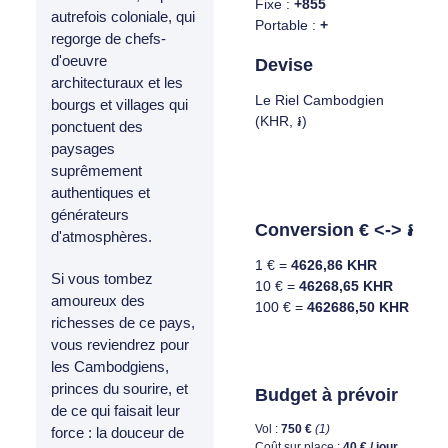
Fixe :
+855
autrefois coloniale, qui
Portable :
+
regorge de chefs-
d'oeuvre
Devise
architecturaux et les
Le Riel Cambodgien
bourgs et villages qui
(KHR, ៛)
ponctuent des
paysages
suprêmement
authentiques et
générateurs
Conversion € <-> ៛
d'atmosphères.
1 € =
4626,86 KHR
Si vous tombez
10 € =
46268,65 KHR
amoureux des
100 € =
462686,50 KHR
richesses de ce pays,
vous reviendrez pour
les Cambodgiens,
princes du sourire, et
Budget à prévoir
de ce qui faisait leur
Vol :
750 €
(1)
force : la douceur de
Coût sur place :
40 € / jour