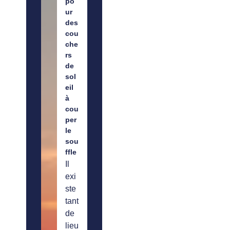
po
ur
des
cou
che
rs
de
sol
eil
à
cou
per
le
sou
ffle
Il
exi
ste
tant
de
lieu