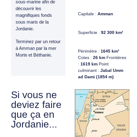
sous-marine afin de
découvrir les
Capitale :
Amman
magnifiques fonds
sous maris de la
Jordanie.
Superficie :
92 300 km²
Terminez par un retour
à Amman par la mer
Périmètre :
1645 km²
Morte et Béthanie.
Cotes :
26 km
Frontières
:
1619 km
Point
culminant :
Jabal Umm
ad Dami (1854 m)
Si vous ne
deviez faire
que ça en
Jordanie...