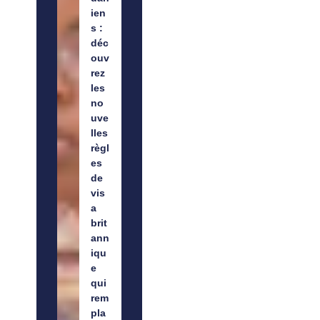
ien
s :
déc
ouv
rez
les
no
uve
lles
règl
es
de
vis
a
brit
ann
iqu
e
qui
rem
pla