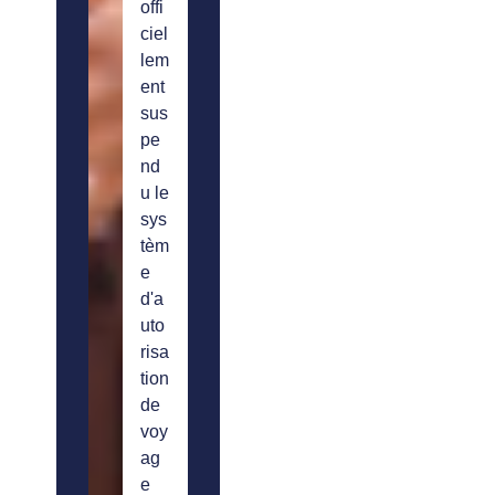
offi
ciel
lem
ent
sus
pe
nd
u le
sys
tèm
e
d'a
uto
risa
tion
de
voy
ag
e