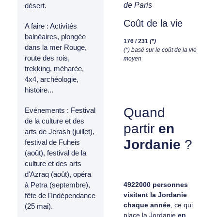
de Paris
désert.
Coût de la vie
A faire : Activités
balnéaires, plongée
176 / 231
(*)
dans la mer Rouge,
(*) basé sur le coût de la vie
route des rois,
moyen
trekking, méharée,
4x4, archéologie,
histoire...
Quand
Evénements : Festival
de la culture et des
partir
en
arts de Jerash (juillet),
Jordanie
?
festival de Fuheis
(août), festival de la
culture et des arts
d'Azraq (août), opéra
4922000 personnes
à Petra (septembre),
visitent la Jordanie
fête de l'Indépendance
chaque année
, ce qui
(25 mai).
place la Jordanie
en