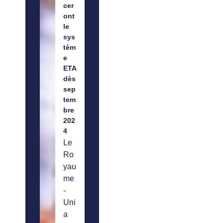
cer
ont
le
sys
tèm
e
ETA
dès
sep
tem
bre
202
4
Le
Ro
yau
me
-
Uni
a