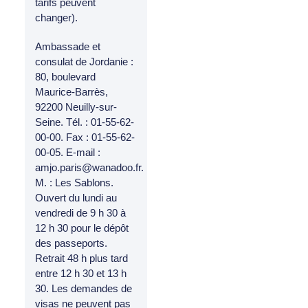
tarifs peuvent
changer).
Ambassade et
consulat de Jordanie :
80, boulevard
Maurice-Barrès,
92200 Neuilly-sur-
Seine. Tél. : 01-55-62-
00-00. Fax : 01-55-62-
00-05. E-mail :
amjo.paris@wanadoo.fr.
M. : Les Sablons.
Ouvert du lundi au
vendredi de 9 h 30 à
12 h 30 pour le dépôt
des passeports.
Retrait 48 h plus tard
entre 12 h 30 et 13 h
30. Les demandes de
visas ne peuvent pas