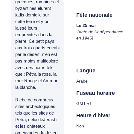
grecques, romaines et
byzantines élurent
Fête nationale
jadis domicile sur
cette terre et y ont
Le 25 mai
laissé leurs
(date de l'indépendance
empreintes dans la
en 1946)
pierre. Ce petit pays
aux trois quarts envahi
par le désert, n'en est
pas moins multicolore
avec des noms tels
Langue
que : Pétra la rose, la
mer Rouge et Amman
Arabe
la blanche.
Fuseau horaire
Riche de nombreux
GMT +1
sites archéologiques
tels que les sites de
Heure d'hiver
Petra, celui deJerash
Non
et les châteaux
omeyyades du désert,