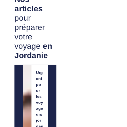
articles
pour
préparer
votre
voyage
en
Jordanie
Urg
ent
po
ur
les
voy
age
urs
jor
dan