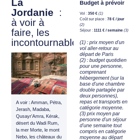
La
Budget à prévoir
Jordanie
:
Vol :
350 €
(1)
Coût sur place :
78 € / jour
à voir à
(2)
faire, les
Séjour :
1111 € / semaine
(3)
incontournables
(1) : prix moyen d'un
vol aller-retour au
départ de Paris
(2) : budget quotidien
pour une personne,
comprenant
hébergement (sur la
base d'une chambre
double partagée par
deux personnes),
repas et transports en
A voir : Amman, Pétra,
catégorie moyenne.
Jerash, Madaba,
(3) prix moyen par
Qusayr'Amra, Kérak,
personne d'un séjour
désert du Wadi Rum,
d'une semaine tout
la mer Morte, le mont
compris en catégorie
Nebo, les châteaux du
moyenne au départ