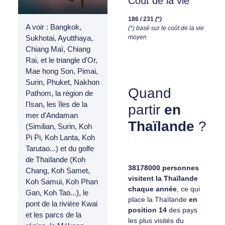
Coût de la vie
186 / 231
(*)
A voir : Bangkok,
(*) basé sur le coût de la vie
moyen
Sukhotai, Ayutthaya,
Chiang Maï, Chiang
Rai, et le triangle d'Or,
Mae hong Son, Pimai,
Surin, Phuket, Nakhon
Quand
Pathom, la région de
l'Isan, les îles de la
partir
en
mer d'Andaman
Thaïlande
?
(Similian, Surin, Koh
Pi Pi, Koh Lanta, Koh
Tarutao...) et du golfe
de Thaïlande (Koh
38178000 personnes
Chang, Koh Samet,
visitent la Thaïlande
Koh Samui, Koh Phan
chaque année
, ce qui
Gan, Koh Tao...), le
place la Thaïlande
en
pont de la rivière Kwai
position 14
des pays
et les parcs de la
les plus visités du