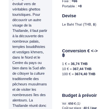
Fixe :
+66
évolué vers de
Portable :
+8
véritables ghettos
touristiques. Pour
Devise
découvrir un autre
Le Baht Thaï (THB, ฿)
visage de la
Thaïlande, il faut partir
à la découverte des
nombreux palais,
temples bouddhistes
Conversion € <->
et vestiges khmers,
฿
dans le Nord et le
Centre du pays ou
1 € =
36,74 THB
bien dans la Sud afin
10 € =
367,44 THB
de côtoyer la culture
100 € =
3674,40 THB
traditionnelle des
pêcheurs musulmans
et de visiter les
nombreuses îles des
Budget à prévoir
alentours. La
Vol :
650 €
(1)
Thaïlande réunit donc
Coût sur place :
40 € / jour