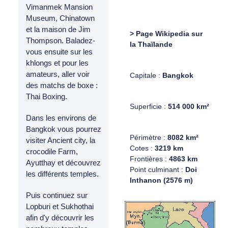
Vimanmek Mansion
Museum, Chinatown
et la maison de Jim
> Page Wikipedia sur
Thompson. Baladez-
la Thaïlande
vous ensuite sur les
khlongs et pour les
amateurs, aller voir
Capitale :
Bangkok
des matchs de boxe :
Thai Boxing.
Superficie :
514 000 km²
Dans les environs de
Bangkok vous pourrez
Périmètre :
8082 km²
visiter Ancient city, la
Cotes :
3219 km
crocodile Farm,
Frontières :
4863 km
Ayutthay et découvrez
Point culminant :
Doi
les différents temples.
Inthanon (2576 m)
Puis continuez sur
Lopburi et Sukhothai
afin d'y découvrir les