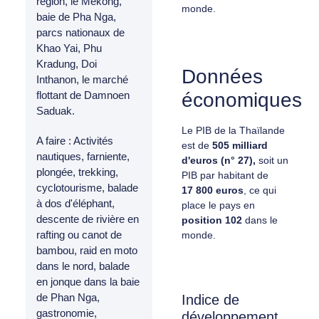
région, le Mékong,
monde.
baie de Pha Nga,
parcs nationaux de
Khao Yai, Phu
Kradung, Doi
Données
Inthanon, le marché
économiques
flottant de Damnoen
Saduak.
Le PIB de la Thaïlande
A faire : Activités
est de
505 milliard
nautiques, farniente,
d'euros (n° 27),
soit un
plongée, trekking,
PIB par habitant de
cyclotourisme, balade
17 800 euros
, ce qui
à dos d'éléphant,
place le pays en
descente de rivière en
position
102
dans le
rafting ou canot de
monde.
bambou, raid en moto
dans le nord, balade
en jonque dans la baie
de Phan Nga,
Indice de
gastronomie,
développement