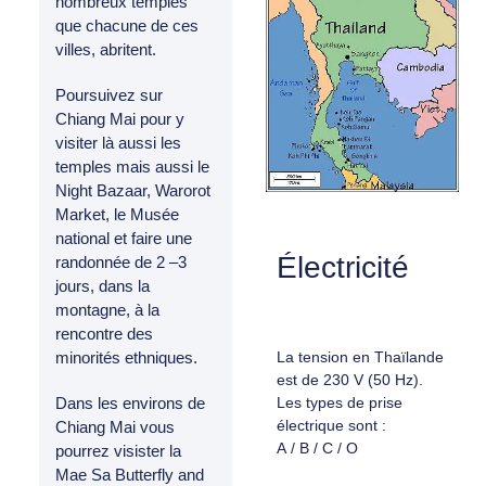
nombreux temples
que chacune de ces
villes, abritent.
Poursuivez sur
Chiang Mai pour y
visiter là aussi les
temples mais aussi le
Night Bazaar, Warorot
Market, le Musée
national et faire une
Électricité
randonnée de 2 –3
jours, dans la
montagne, à la
rencontre des
La tension en Thaïlande
minorités ethniques.
est de 230 V (50 Hz).
Les types de prise
Dans les environs de
électrique sont :
Chiang Mai vous
A / B / C / O
pourrez visister la
Mae Sa Butterfly and