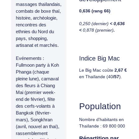
massages thaïlandais,
0,636 (rang 66)
combats de boxe thaï,
histoire, archéologie,
0,250 (dernier)
< 0,636
rencontres des
<
0,878 (premier)
.
ethnies du Nord du
pays, shopping,
artisanat et marchés.
Indice Big Mac​
Evénements :
Fullmoon party à Koh
Le Big Mac coûte
2,67 €
Phanga (chaque
en Thaïlande (40
/57
).
pleine lune), carnaval
des fleurs à Chiang
Mai (premier week-
end de février), fête
Population
des cerfs-volants à
Bangkok (février-
Nombre d'habitants en
mars), Songkhran
Thaïlande : 69 800 000
(avril, nouvel an thaï),
rassemblement
Répartition par