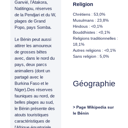
Ganvié, l'Atakora,
Religion
Natitingou, réserves
Chrétiens : 53,0%
de la Pendjari et du W,
Musulmans : 23,8%
plages de Grand
Hindous : <0,1%
Popo, pays Somba.
Bouddhistes : <0,1%
Religions traditionnelles :
Le Bénin peut aussi
18,1%
attirer les amoureux
Autres religions : <0,1%
de grosses bêtes
Sans religion : 5,0%
avec, dans le nord du
pays, deux parcs
animaliers (dont un
partagé avec le
Géographie
Burkina Faso et le
Niger).Des réserves
fauniques au nord, de
belles plages au sud,
> Page Wikipedia sur
le Bénin présente des
le Bénin
atouts touristiques
caractéristiques de
l'Afrique équatoriale.