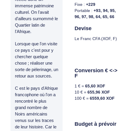
Fixe :
+229
immense patrimoine
Portable :
+93, 94, 95,
culturel. On l'avait
96, 97, 98, 64, 65, 66
d'ailleurs surnommé le
Quartier latin de
Devise
l'Afrique.
Le Franc CFA (XOF, F)
Lorsque que l'on visite
ce pays c'est pour y
chercher quelque
chose ; réaliser une
sorte de pèlerinage, un
Conversion € <->
F
retour aux sources.
1 € =
65,60 XOF
C est le pays d'Afrique
10 € =
655,96 XOF
francophone où l'on a
100 € =
6559,60 XOF
rencontré le plus
grand nombre de
Noirs américains
venus sur les traces
Budget à prévoir
de leur histoire. Car le