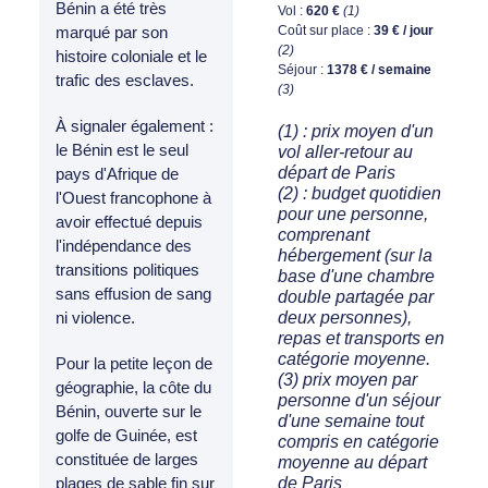
Bénin a été très
Vol :
620 €
(1)
Coût sur place :
39 € / jour
marqué par son
(2)
histoire coloniale et le
Séjour :
1378 € / semaine
trafic des esclaves.
(3)
À signaler également :
(1) : prix moyen d'un
le Bénin est le seul
vol aller-retour au
départ de Paris
pays d'Afrique de
(2) : budget quotidien
l'Ouest francophone à
pour une personne,
avoir effectué depuis
comprenant
l'indépendance des
hébergement (sur la
transitions politiques
base d'une chambre
sans effusion de sang
double partagée par
deux personnes),
ni violence.
repas et transports en
catégorie moyenne.
Pour la petite leçon de
(3) prix moyen par
géographie, la côte du
personne d'un séjour
Bénin, ouverte sur le
d'une semaine tout
golfe de Guinée, est
compris en catégorie
constituée de larges
moyenne au départ
de Paris
plages de sable fin sur