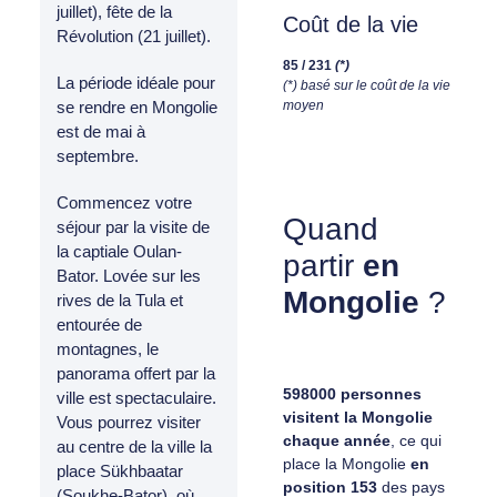
juillet), fête de la
Coût de la vie
Révolution (21 juillet).
85 / 231
(*)
La période idéale pour
(*) basé sur le coût de la vie
moyen
se rendre en Mongolie
est de mai à
septembre.
Commencez votre
Quand
séjour par la visite de
la captiale Oulan-
partir
en
Bator. Lovée sur les
Mongolie
?
rives de la Tula et
entourée de
montagnes, le
panorama offert par la
598000 personnes
ville est spectaculaire.
visitent la Mongolie
Vous pourrez visiter
chaque année
, ce qui
au centre de la ville la
place la Mongolie
en
place Sükhbaatar
position 153
des pays
(Soukhe-Bator), où