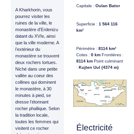
Capitale :
Oulan Bator
A Kharkhorin, vous
pourrez visiter les
ruines de la ville, le
Superficie :
1 564 116
monastère d'Erdenizu
km²
datant du XVIe, ainsi
que la ville moderne. A
Périmètre :
8114 km²
l'extérieur du
Cotes :
0 km
Frontières :
monastère se trouvent
8114 km
Point culminant
deux rochers tortues.
:
Kujten Uul (4374 m)
Niché dans une petite
vallée au coeur des
collines qui dominent
le monastère, à 30
minutes à pied, se
dresse l'étonnant
rocher phallique. Selon
la tradition locale,
toutes les femmes qui
Électricité
visitent ce rocher