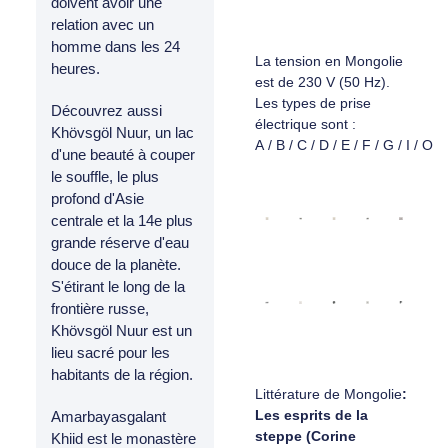
doivent avoir une
relation avec un
homme dans les 24
La tension en Mongolie
heures.
est de 230 V (50 Hz).
Les types de prise
Découvrez aussi
électrique sont :
Khövsgöl Nuur, un lac
A / B / C / D / E / F / G / I / O
d'une beauté à couper
le souffle, le plus
profond d'Asie
centrale et la 14e plus
grande réserve d'eau
douce de la planète.
S'étirant le long de la
frontière russe,
Khövsgöl Nuur est un
lieu sacré pour les
habitants de la région.
Littérature de Mongolie
:
Les esprits de la
Amarbayasgalant
steppe (Corine
Khiid est le monastère