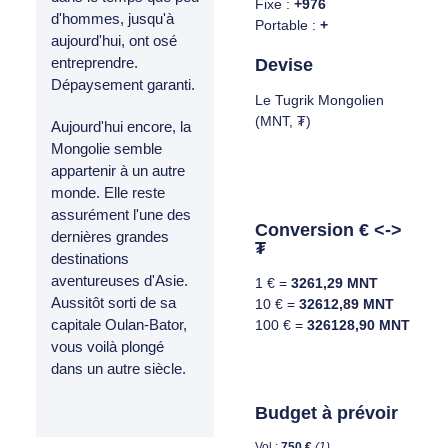
Fixe :
+976
d'hommes, jusqu'à
Portable :
+
aujourd'hui, ont osé
entreprendre.
Devise
Dépaysement garanti.
Le Tugrik Mongolien
(MNT, ₮)
Aujourd'hui encore, la
Mongolie semble
appartenir à un autre
monde. Elle reste
assurément l'une des
Conversion € <->
dernières grandes
₮
destinations
aventureuses d'Asie.
1 € =
3261,29 MNT
Aussitôt sorti de sa
10 € =
32612,89 MNT
capitale Oulan-Bator,
100 € =
326128,90 MNT
vous voilà plongé
dans un autre siècle.
Budget à prévoir
Vol :
750 €
(1)