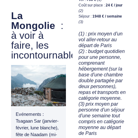
Coût sur place :
24 € / jour
(2)
La
Séjour :
1948 € / semaine
(3)
Mongolie
:
à voir à
(1) : prix moyen d'un
vol aller-retour au
faire, les
départ de Paris
(2) : budget quotidien
incontournables
pour une personne,
comprenant
hébergement (sur la
base d'une chambre
double partagée par
deux personnes),
repas et transports en
catégorie moyenne.
(3) prix moyen par
personne d'un séjour
Evénements :
d'une semaine tout
Tsagaan Sar (janvier-
compris en catégorie
moyenne au départ
février, lune blanche),
de Paris
fête de Naadam (mi-