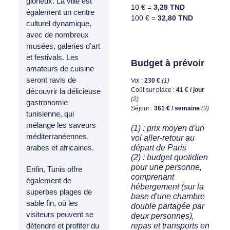
glorieux. La ville est
10 € =
3,28 TND
également un centre
100 € =
32,80 TND
culturel dynamique,
avec de nombreux
musées, galeries d'art
et festivals. Les
Budget à prévoir
amateurs de cuisine
seront ravis de
Vol :
230 €
(1)
Coût sur place :
41 € / jour
découvrir la délicieuse
(2)
gastronomie
Séjour :
361 € / semaine
(3)
tunisienne, qui
mélange les saveurs
(1) : prix moyen d'un
méditerranéennes,
vol aller-retour au
départ de Paris
arabes et africaines.
(2) : budget quotidien
pour une personne,
Enfin, Tunis offre
comprenant
également de
hébergement (sur la
superbes plages de
base d'une chambre
sable fin, où les
double partagée par
visiteurs peuvent se
deux personnes),
repas et transports en
détendre et profiter du