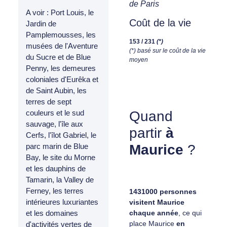
de Paris
A voir : Port Louis, le
Coût de la vie
Jardin de
Pamplemousses, les
153 / 231
(*)
musées de l'Aventure
(*) basé sur le coût de la vie
du Sucre et de Blue
moyen
Penny, les demeures
coloniales d'Eurêka et
de Saint Aubin, les
terres de sept
Quand
couleurs et le sud
sauvage, l'île aux
partir
à
Cerfs, l'îlot Gabriel, le
Maurice
?
parc marin de Blue
Bay, le site du Morne
et les dauphins de
Tamarin, la Valley de
Ferney, les terres
1431000 personnes
intérieures luxuriantes
visitent Maurice
chaque année
, ce qui
et les domaines
place Maurice
en
d'activités vertes de