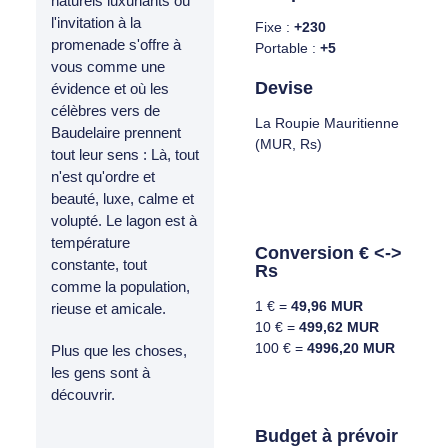
naturels luxuriants où
l'invitation à la
Fixe :
+230
promenade s'offre à
Portable :
+5
vous comme une
Devise
évidence et où les
célèbres vers de
La Roupie Mauritienne
Baudelaire prennent
(MUR, Rs)
tout leur sens : Là, tout
n'est qu'ordre et
beauté, luxe, calme et
volupté. Le lagon est à
température
Conversion € <->
constante, tout
Rs
comme la population,
1 € =
49,96 MUR
rieuse et amicale.
10 € =
499,62 MUR
100 € =
4996,20 MUR
Plus que les choses,
les gens sont à
découvrir.
Budget à prévoir