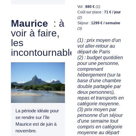
Vol :
880 €
(1)
Coût sur place :
71 € / jour
(2)
Maurice
: à
Séjour :
1299 € / semaine
(3)
voir à faire,
les
(1) : prix moyen d'un
vol aller-retour au
incontournables
départ de Paris
(2) : budget quotidien
pour une personne,
comprenant
hébergement (sur la
base d'une chambre
double partagée par
deux personnes),
repas et transports en
catégorie moyenne.
(3) prix moyen par
La période idéale pour
personne d'un séjour
se rendre sur l'île
d'une semaine tout
Maurice est de juin à
compris en catégorie
novembre.
moyenne au départ