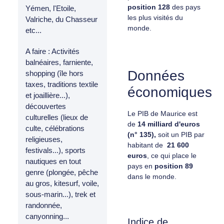
position 128
des pays
Yémen, l'Etoile,
les plus visités du
Valriche, du Chasseur
monde.
etc...
A faire : Activités
balnéaires, farniente,
Données
shopping (île hors
taxes, traditions textile
économiques
et joaillière...),
découvertes
Le PIB de Maurice est
culturelles (lieux de
de
14 milliard d'euros
culte, célébrations
(n° 135),
soit un PIB par
religieuses,
habitant de
21 600
festivals...), sports
euros
, ce qui place le
nautiques en tout
pays en
position
89
genre (plongée, pêche
dans le monde.
au gros, kitesurf, voile,
sous-marin...), trek et
randonnée,
canyonning...
Indice de