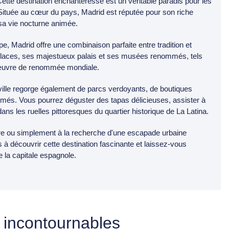
Cette destination enchanteresse est un véritable paradis pour les
Située au cœur du pays, Madrid est réputée pour son riche
 sa vie nocturne animée.
pe, Madrid offre une combinaison parfaite entre tradition et
places, ses majestueux palais et ses musées renommés, tels
-d'œuvre de renommée mondiale.
 ville regorge également de parcs verdoyants, de boutiques
imés. Vous pourrez déguster des tapas délicieuses, assister à
s les ruelles pittoresques du quartier historique de La Latina.
re ou simplement à la recherche d'une escapade urbaine
à découvrir cette destination fascinante et laissez-vous
 la capitale espagnole.
es incontournables