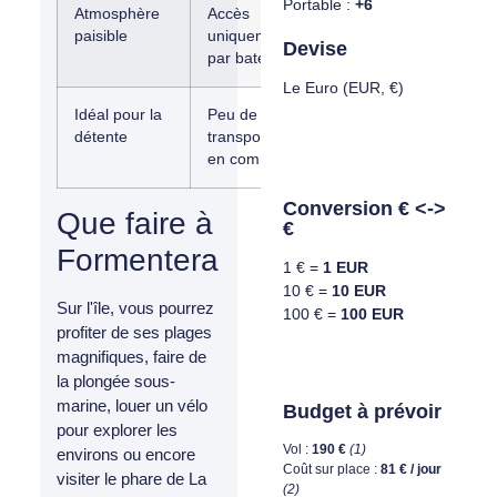
Portable :
+6
Atmosphère
Accès
paisible
uniquement
Devise
par bateau
Le Euro (EUR, €)
Idéal pour la
Peu de
détente
transports
en commun
Conversion € <->
Que faire à
€
Formentera
1 € =
1 EUR
10 € =
10 EUR
Sur l'île, vous pourrez
100 € =
100 EUR
profiter de ses plages
magnifiques, faire de
la plongée sous-
marine, louer un vélo
Budget à prévoir
pour explorer les
Vol :
190 €
(1)
environs ou encore
Coût sur place :
81 € / jour
visiter le phare de La
(2)