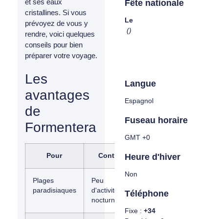
et ses eaux
Fête nationale
cristallines. Si vous
Le
prévoyez de vous y
()
rendre, voici quelques
conseils pour bien
préparer votre voyage.
Les
Langue
avantages
Espagnol
de
Fuseau horaire
Formentera
GMT +0
Heure d'hiver
Pour
Contre
Non
Plages
Peu
paradisiaques
d'activités
Téléphone
nocturnes
Fixe :
+34