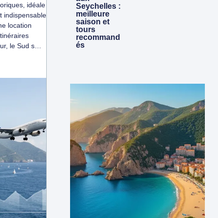
oriques, idéale
Seychelles :
meilleure
t indispensable
saison et
ne location
tours
tinéraires
recommand
és
our, le Sud s…