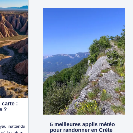
carte :
e ?
5 meilleures applis météo
yau inattendu
pour randonner en Crète
 où la nature