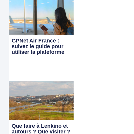
GPNet Air France :
suivez le guide pour
utiliser la plateforme
Que faire à Lenkino et
autours ? Que visiter ?