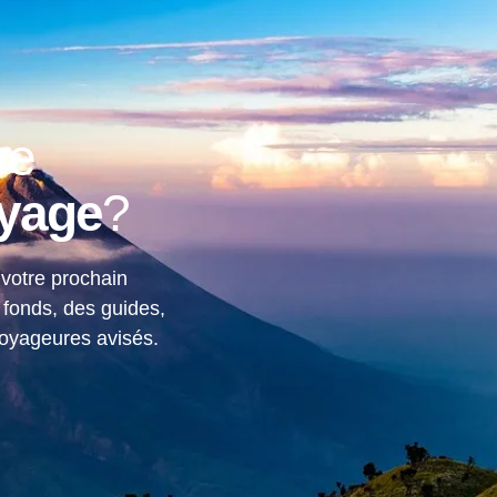
Magazine
Destinations
Louer une voitur
Trouver un vol
re
oyage
?
 votre prochain
 fonds, des guides,
voyageures avisés.