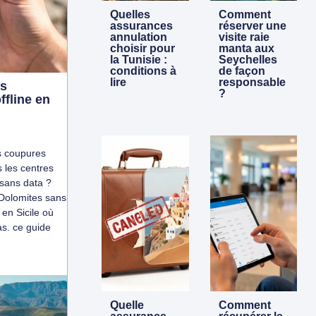
Quelles
Comment
assurances
réserver une
annulation
visite raie
choisir pour
manta aux
la Tunisie :
Seychelles
conditions à
de façon
lire
responsable
es
?
ffline en
es coupures
 les centres
 sans data ?
Dolomites sans
en Sicile où
as. ce guide
Quelle
Comment