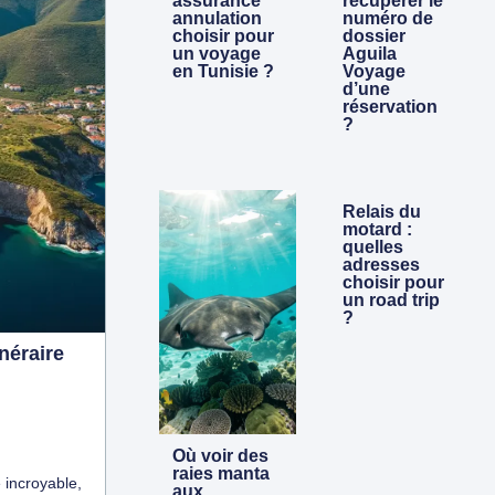
assurance
récupérer le
annulation
numéro de
choisir pour
dossier
un voyage
Aguila
en Tunisie ?
Voyage
d’une
réservation
?
Relais du
motard :
quelles
adresses
choisir pour
un road trip
?
inéraire
Où voir des
raies manta
 incroyable,
aux