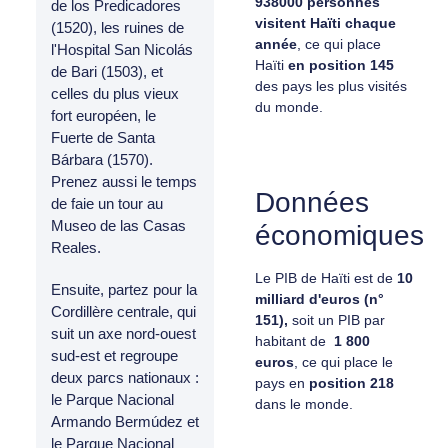
938000 personnes
de los Predicadores
visitent Haïti chaque
(1520), les ruines de
année
, ce qui place
l'Hospital San Nicolás
Haïti
en position 145
de Bari (1503), et
des pays les plus visités
celles du plus vieux
du monde.
fort européen, le
Fuerte de Santa
Bárbara (1570).
Prenez aussi le temps
Données
de faie un tour au
Museo de las Casas
économiques
Reales.
Le PIB de Haïti est de
10
Ensuite, partez pour la
milliard d'euros (n°
Cordillère centrale, qui
151),
soit un PIB par
suit un axe nord-ouest
habitant de
1 800
sud-est et regroupe
euros
, ce qui place le
deux parcs nationaux :
pays en
position
218
le Parque Nacional
dans le monde.
Armando Bermúdez et
le Parque Nacional