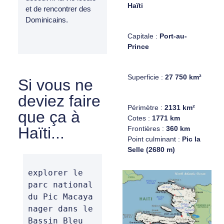
Haïti
et de rencontrer des
Dominicains.
Capitale :
Port-au-
Prince
Superficie :
27 750 km²
Si vous ne
deviez faire
Périmètre :
2131 km²
que ça à
Cotes :
1771 km
Haïti...
Frontières :
360 km
Point culminant :
Pic la
Selle (2680 m)
explorer le 
parc national 
du Pic Macaya

nager dans le 
Bassin Bleu
