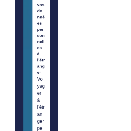
vos
do
nné
es
per
son
nell
es
à
l’étr
ang
er
Vo
yag
er
à
l'étr
an
ger
pe