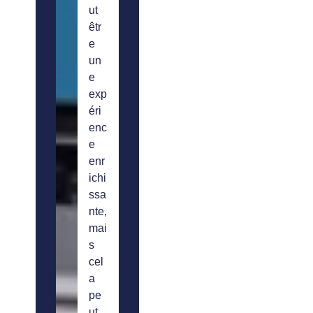
ut
êtr
e
un
e
exp
éri
enc
e
enr
ichi
ssa
nte,
mai
s
cel
a
pe
ut