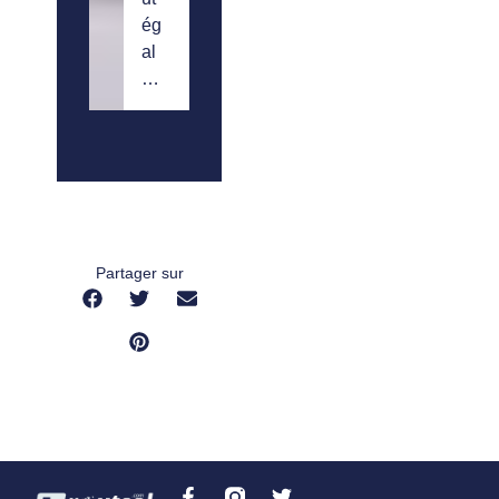
ég
al
…
Partager sur