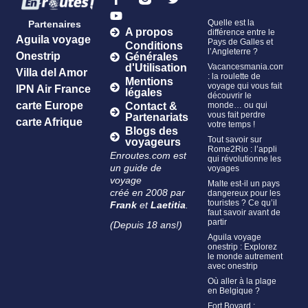
Quelle est la
Partenaires
A propos
différence entre le
Aguila voyage
Pays de Galles et
Conditions
l’Angleterre ?
Onestrip
Générales
Vacancesmania.com
d'Utilisation
Villa del Amor
: la roulette de
Mentions
voyage qui vous fait
IPN Air France
légales
découvrir le
carte Europe
monde… ou qui
Contact &
vous fait perdre
Partenariats
carte Afrique
votre temps !
Blogs des
Tout savoir sur
voyageurs
Rome2Rio : l’appli
Enroutes.com est
qui révolutionne les
un guide de
voyages
voyage
Malte est-il un pays
créé en 2008 par
dangereux pour les
touristes ? Ce qu’il
Frank
et
Laetitia
.
faut savoir avant de
partir
(Depuis 18 ans!)
Aguila voyage
onestrip : Explorez
le monde autrement
avec onestrip
Où aller à la plage
en Belgique ?
Fort Boyard :