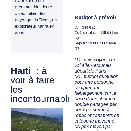
L'ambiance est
prenante. Nul doute
qu'au milieu des
Budget à prévoir
paysages haïtiens, un
explorateur naîtra en
Vol :
580 €
(1)
vous...
Coût sur place :
115 € / jour
(2)
Séjour :
1430 € / semaine
(3)
(1) : prix moyen d'un
vol aller-retour au
Haïti
: à
départ de Paris
(2) : budget quotidien
voir à faire,
pour une personne,
les
comprenant
hébergement (sur la
incontournables
base d'une chambre
double partagée par
deux personnes),
repas et transports en
catégorie moyenne.
(3) prix moyen par