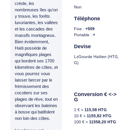
créole, les
Non
nombreuses îles qu'on
y trouve, les forêts
Téléphone
luxuriantes, les vallées
Fixe :
+509
et les cascades des
Portable :
+
massifs montagneux.
Bien évidemment,
Devise
Haïti possède de
magnifiques plages
LzGourde Haïtien (HTG,
qui bordent ses 1700
G)
kilomètres de côtes, et
vous pourrez vous
laisser bercer par le
frémissement des
cocotiers sur ses
Conversion € <->
G
plages de rêve, tout en
observant les baleines
1 € =
115,58 HTG
à bosse qui batifolent
10 € =
1155,82 HTG
non loin des côtes.
100 € =
11558,20 HTG