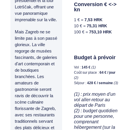
présidentiel et la tour
Conversion € <->
Lotrščak, offrant une
kn
vue panoramique
imprenable sur la ville.
1 € =
7,53 HRK
10 € =
75,31 HRK
Mais Zagreb ne se
100 € =
753,10 HRK
limite pas à son passé
glorieux. La ville
regorge de musées
Budget à prévoir
fascinants, de galeries
d'art contemporain et
Vol :
145 €
(1)
de boutiques
Coût sur place :
64 € / jour
branchées. Les
(2)
amateurs de
Séjour :
428 € / semaine
(3)
gastronomie seront
(1) : prix moyen d'un
ravis de découvrir la
vol aller-retour au
scène culinaire
départ de Paris
florissante de Zagreb,
(2) : budget quotidien
avec ses restaurants
pour une personne,
traditionnels servant
comprenant
hébergement (sur la
des plats délicieux et