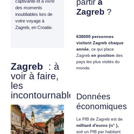
partir
à
captivante et à vivre
des moments
Zagreb
?
inoubliables lors de
votre voyage à
Zagreb, en Croatie.
638000 personnes
visitent Zagreb chaque
année
, ce qui place
Zagreb
en position
des
pays les plus visités du
Zagreb
: à
monde.
voir à faire,
les
incontournables
Données
économiques
Le PIB de Zagreb est de
milliard d'euros (n° ),
soit un PIB par habitant