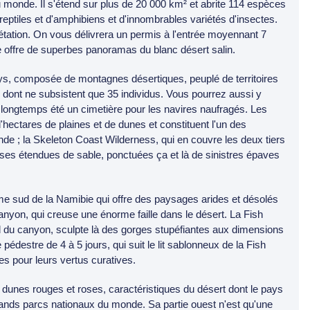
 monde. Il s'étend sur plus de 20 000 km² et abrite 114 espèces
ptiles et d'amphibiens et d'innombrables variétés d'insectes.
tation. On vous délivrera un permis à l'entrée moyennant 7
le offre de superbes panoramas du blanc désert salin.
ays, composée de montagnes désertiques, peuplé de territoires
, dont ne subsistent que 35 individus. Vous pourrez aussi y
a longtemps été un cimetière pour les navires naufragés. Les
'hectares de plaines et de dunes et constituent l'un des
monde ; la Skeleton Coast Wilderness, qui en couvre les deux tiers
ini ses étendues de sable, ponctuées ça et là de sinistres épaves
ême sud de la Namibie qui offre des paysages arides et désolés
 Canyon, qui creuse une énorme faille dans le désert. La Fish
d du canyon, sculpte là des gorges stupéfiantes aux dimensions
destre de 4 à 5 jours, qui suit le lit sablonneux de la Fish
es pour leurs vertus curatives.
 dunes rouges et roses, caractéristiques du désert dont le pays
grands parcs nationaux du monde. Sa partie ouest n'est qu'une