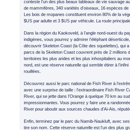
conteste l'un des plus beaux tableaux de vie sauvage au
de mammifères, 340 variétés d'oiseaux, 16 espèces de re
Les bois de mopanes constituent environ 80% de la végé
$US par adulte et 3 $US par véhicule. La route principa
Dans la région du Kaokoveld, à l'angle nord-ouest du p
indigènes, vous pourrez y admirer l'éléphant déserticole
découvrir Skeleton Coast (la Côte des squelettes), qui 
parcs de la Skeleton Coast couvrent près de 2 millions d
territoires les plus arides et les plus inhospitaliers au 
nord, est une réserve naturelle qui semble étirer à l'inf
rouillées.
Découvrez aussi le parc national de Fish River à l'extr
avec une surprise de taille : l'extraordinaire Fish River
River, qui se jette dans l'Orange à quelque 70 km au su
impressionnantes. Vous pourrez y faire une a randonnée pé
River pour aboutir aux sources chaudes d'Ai-Ais, réputé
Enfin, terminez par le parc du Namib-Naukluft, avec ses
tire son nom. Cette réserve naturelle est l'un des plus 