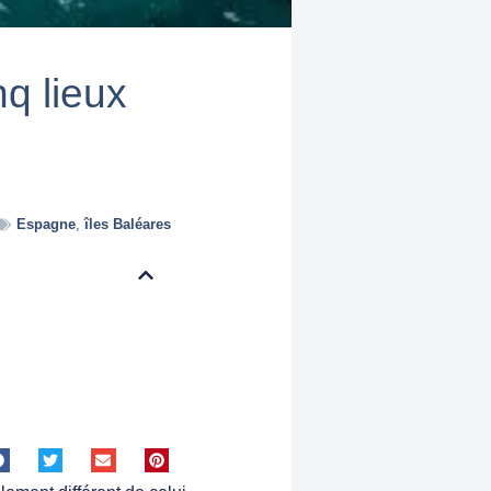
nq lieux
Espagne
,
îles Baléares