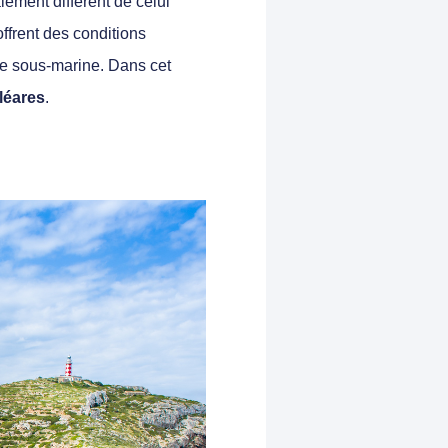
ement différent de celui
ffrent des conditions
ore sous-marine. Dans cet
léares
.