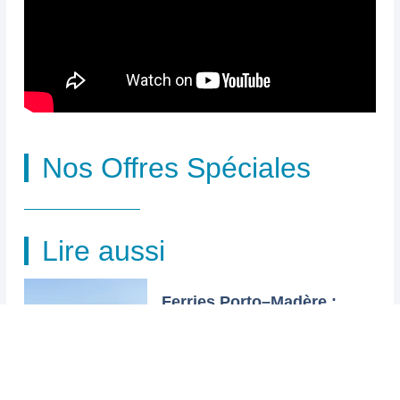
Nos Offres Spéciales
Lire aussi
Ferries Porto–Madère :
comparatif compagnies,
vitesse et confort
vérifié le 3 août 2026 Beaucoup
cherchent un ferry direct de Porto
à Funchal et trouvent des