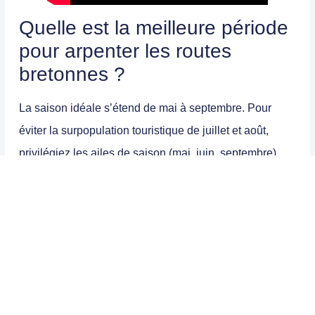
Quelle est la meilleure période
pour arpenter les routes
bretonnes ?
La saison idéale s’étend de mai à septembre. Pour
éviter la surpopulation touristique de juillet et août,
privilégiez les ailes de saison (mai, juin, septembre),
qui offrent généralement une météo agréable et des
journées suffisamment longues pour rouler en toute
sécurité.
Comment limiter le budget
global de ce voyage ?
Le poste de dépense principal reste la restauration et le