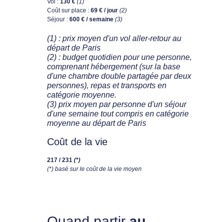
Vol :
130 €
(1)
Coût sur place :
69 € / jour
(2)
Séjour :
600 € / semaine
(3)
(1) : prix moyen d'un vol aller-retour au
départ de Paris
(2) : budget quotidien pour une personne,
comprenant hébergement (sur la base
d'une chambre double partagée par deux
personnes), repas et transports en
catégorie moyenne.
(3) prix moyen par personne d'un séjour
d'une semaine tout compris en catégorie
moyenne au départ de Paris
Coût de la vie
217 / 231
(*)
(*) basé sur le coût de la vie moyen
Quand partir
au