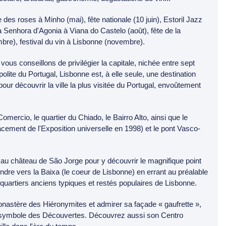
des roses à Minho (mai), fête nationale (10 juin), Estoril Jazz
de la Senhora d'Agonia à Viana do Castelo (août), fête de la
bre), festival du vin à Lisbonne (novembre).
ous conseillons de privilégier la capitale, nichée entre sept
polite du Portugal, Lisbonne est, à elle seule, une destination
pour découvrir la ville la plus visitée du Portugal, envoûtement
ercio, le quartier du Chiado, le Bairro Alto, ainsi que le
ement de l'Exposition universelle en 1998) et le pont Vasco-
au château de São Jorge pour y découvrir le magnifique point
cendre vers la Baixa (le coeur de Lisbonne) en errant au préalable
quartiers anciens typiques et restés populaires de Lisbonne.
onastère des Hiéronymites et admirer sa façade « gaufrette »,
m, symbole des Découvertes. Découvrez aussi son Centro