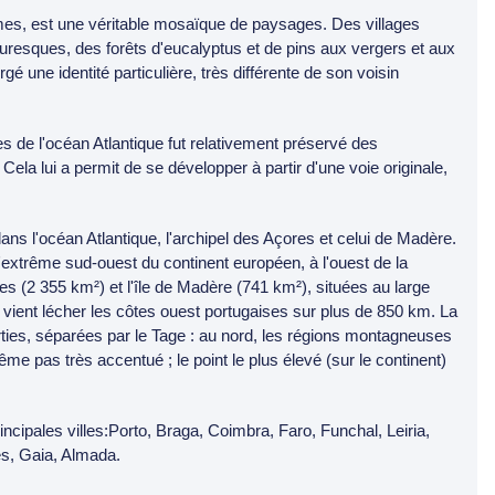
imes, est une véritable mosaïque de paysages. Des villages
mauresques, des forêts d'eucalyptus et de pins aux vergers et aux
 une identité particulière, très différente de son voisin
es de l'océan Atlantique fut relativement préservé des
Cela lui a permit de se développer à partir d'une voie originale,
, dans l'océan Atlantique, l'archipel des Açores et celui de Madère.
l'extrême sud-ouest du continent européen, à l'ouest de la
res (2 355 km²) et l'île de Madère (741 km²), situées au large
 vient lécher les côtes ouest portugaises sur plus de 850 km. La
rties, séparées par le Tage : au nord, les régions montagneuses
même pas très accentué ; le point le plus élevé (sur le continent)
rincipales villes:Porto, Braga, Coimbra, Faro, Funchal, Leiria,
es, Gaia, Almada.