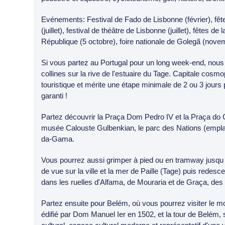
Evénements: Festival de Fado de Lisbonne (février), fête 
(juillet), festival de théâtre de Lisbonne (juillet), fêtes 
République (5 octobre), foire nationale de Golegã (novem
Si vous partez au Portugal pour un long week-end, nous v
collines sur la rive de l'estuaire du Tage. Capitale cosmo
touristique et mérite une étape minimale de 2 ou 3 jours 
garanti !
Partez découvrir la Praça Dom Pedro IV et la Praça do Com
musée Calouste Gulbenkian, le parc des Nations (emplac
da-Gama.
Vous pourrez aussi grimper à pied ou en tramway jusqu 
de vue sur la ville et la mer de Paille (Tage) puis redes
dans les ruelles d'Alfama, de Mouraria et de Graça, des 
Partez ensuite pour Belém, où vous pourrez visiter le m
édifié par Dom Manuel Ier en 1502, et la tour de Belé