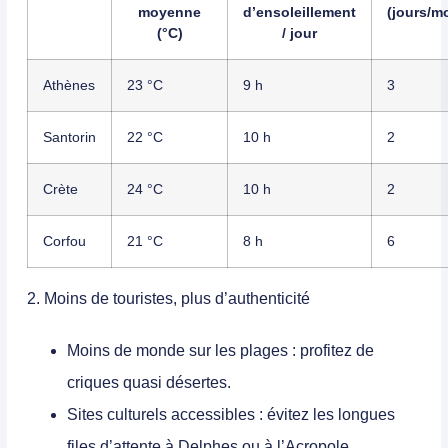
moyenne
d’ensoleillement
(jours/m
(°C)
/ jour
Athènes
23 °C
9 h
3
Santorin
22 °C
10 h
2
Crète
24 °C
10 h
2
Corfou
21 °C
8 h
6
2. Moins de touristes, plus d’authenticité
Moins de monde sur les plages
: profitez de
criques quasi désertes.
Sites culturels accessibles
: évitez les longues
files d’attente à Delphes ou à l’Acropole.