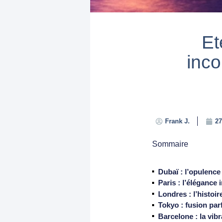
Et
inc
Frank J.
27
Sommaire
Dubaï : l’opulence
Paris : l’élégance 
Londres : l’histoi
Tokyo : fusion parf
Barcelone : la vibr