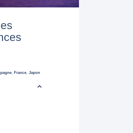
les
nces
pagne
,
France
,
Japon