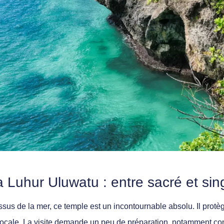
 Luhur Uluwatu : entre sacré et sin
us de la mer, ce temple est un incontournable absolu. Il protèg
locale. La visite demande un peu de préparation, notamment co