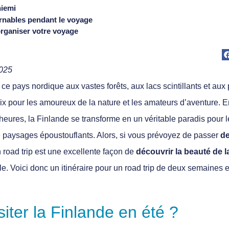
niemi
urnables pendant le voyage
organiser votre voyage
e mis à jour en m
, ce
pays nordique aux vastes forêts, aux lacs scintillants et au
ix pour les amoureux de la nature et les amateurs d’aventure
. E
heures, la Finlande se transforme en un véritable paradis pour
 paysages époustouflants. Alors, si vous prévoyez de
passer
d
n
road trip est une excellente façon de
découvrir la beauté de l
ale. Voici donc un itinéraire pour un road trip de deux semaines
siter la Finlande en été ?