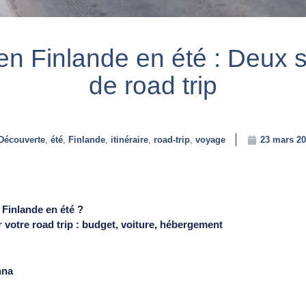
n Finlande en été : Deux
de road trip
Découverte
,
été
,
Finlande
,
itinéraire
,
road-trip
,
voyage
23 mars 20
 Finlande en été ?
votre road trip : budget, voiture, hébergement
nna