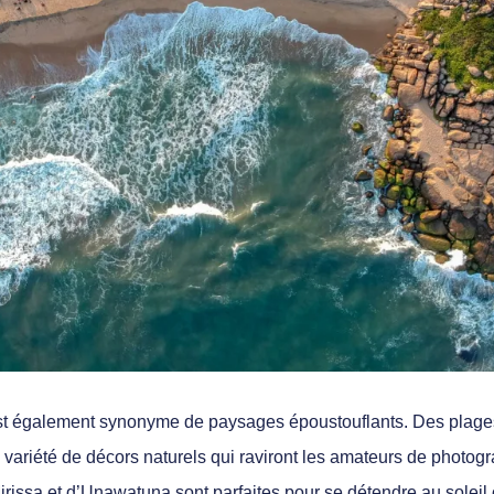
st également synonyme de paysages époustouflants. Des plag
ne variété de décors naturels qui raviront les amateurs de photo
irissa et d’Unawatuna sont parfaites pour se détendre au soleil 