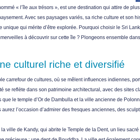
ommé « l’île aux trésors », est une destination qui attire de pl
aysement. Avec ses paysages variés, sa riche culture et son hist
 unique qui mérite d’être explorée. Pourquoi choisir le Sri Lan
merveilles à découvrir sur cette île ? Plongeons ensemble dans 
e culturel riche et diversifié
ble carrefour de cultures, où se mêlent influences indiennes, po
ité se reflète dans son patrimoine architectural, avec des sites 
que le temple d’Or de Dambulla et la ville ancienne de Polonn
 aurez l’occasion d’admirer des fresques anciennes, des sculp
 ville de Kandy, qui abrite le Temple de la Dent, un lieu sacré
ue précieuse : une dent de Bouddha. La ville est également con