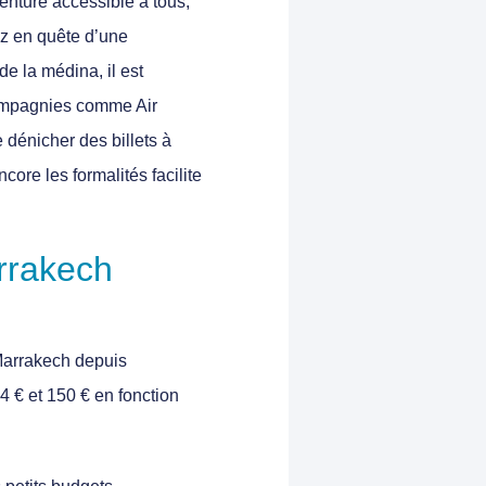
enture accessible à tous,
ez en quête d’une
e la médina, il est
 compagnies comme Air
 dénicher des billets à
core les formalités facilite
rrakech
 Marrakech depuis
4 € et 150 €
en fonction