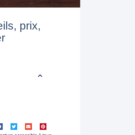
ls, prix,
r