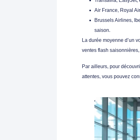
Transavia
,
EasyJet
,
Air France
,
Royal Ai
Brussels Airlines
,
Ib
saison.
La durée moyenne d’un vol 
ventes flash saisonnières,
Par ailleurs, pour découvr
attentes, vous pouvez con