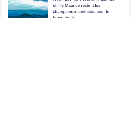
et l'île Maurice restent les
champions incontestés pour le
farniente et …
Vacances en Mai : où
partir en début de saison
?
En bref :
Ponts de Mai : Une
configuration calendaire
exceptionnelle pour maximiser ses
jours de repos.
France à
l'honneur : De la…
Les vacances aux
Canaries en octobre, un
bon plan ?