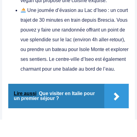
végan qui propose une cuisine exquise.
Une journée d’évasion au
Lac d’Iseo
: un court
trajet de 30 minutes en train depuis Brescia. Vous
pouvez y faire une randonnée offrant un point de
vue splendide sur le lac (environ 4h aller-retour),
ou prendre un bateau pour
Isole Monte
et explorer
ses sentiers. Le centre-ville d’Iseo est également
charmant pour une balade au bord de l’eau.
Lire aussi
Que visiter en Italie pour
un premier séjour ?
Nous avons logé dans un appartement très agréable en
plein centre de Brescia, l’
Appartamento Dali
, parfait