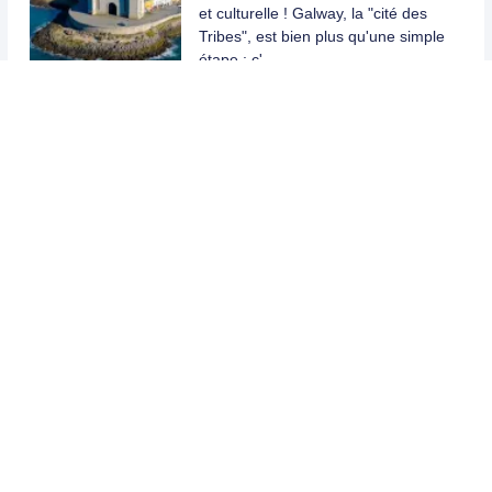
et culturelle ! Galway, la "cité des
Tribes", est bien plus qu'une simple
étape : c'…
Top 5 des meilleures
destinations anglophones
pour un voyage scolaire
L'organisation d'un voyage scolaire
à l'étranger représente bien plus
qu'une simple sortie de classe ;
c'est une véritable aventure
pédagogique et hum…
Wild Atlantic Way Irlande :
que voir sur cette route
spectaculaire ?
En bref :
Un itinéraire