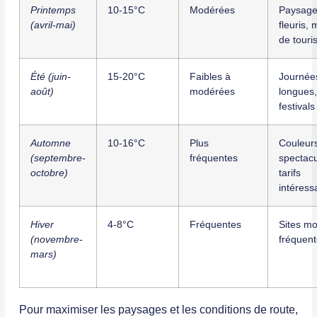
Printemps
10-15°C
Modérées
Paysag
(avril-mai)
fleuris, 
de touri
Été (juin-
15-20°C
Faibles à
Journée
août)
modérées
longues,
festivals
Automne
10-16°C
Plus
Couleur
(septembre-
fréquentes
spectacu
octobre)
tarifs
intéress
Hiver
4-8°C
Fréquentes
Sites mo
(novembre-
fréquen
mars)
Pour maximiser les paysages et les conditions de route,