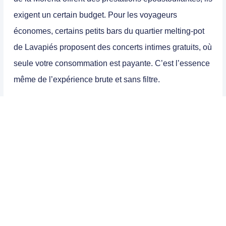
exigent un certain budget. Pour les voyageurs
économes, certains petits bars du quartier melting-pot
de
Lavapiés
proposent des concerts intimes gratuits, où
seule votre consommation est payante. C’est l’essence
même de l’expérience brute et sans filtre.
Des escapades historiques :
Tolède et Ségovie
La situation centrale de Madrid en fait le camp de base
parfait. À moins d’une heure de train,
Tolède
déploie
ses ruelles médiévales vertigineuses où cohabitaient
jadis les cultures chrétienne, juive et musulmane. Ses
remparts et son impressionnant Alcázar valent