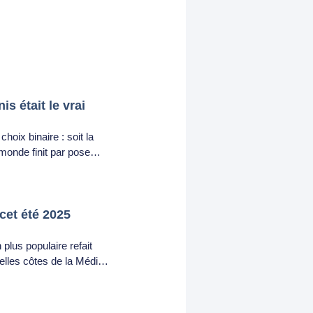
is était le vrai
oix binaire : soit la
le monde finit par pose…
cet été 2025
plus populaire refait
 belles côtes de la Médi…