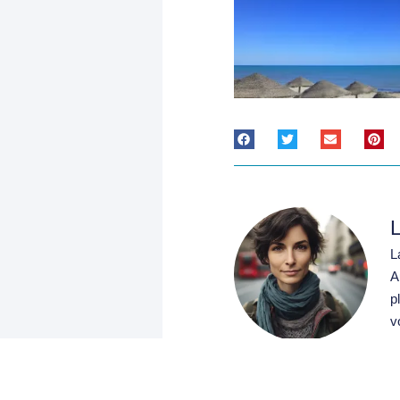
L
L
A
p
v