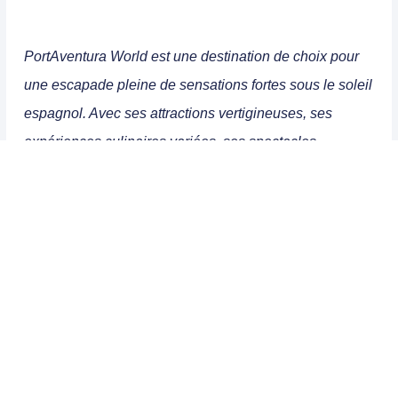
PortAventura World est une destination de choix pour
une escapade pleine de sensations fortes sous le soleil
espagnol. Avec ses attractions vertigineuses, ses
expériences culinaires variées, ses spectacles
captivants, et ses zones thématiques immersives, le
parc offre une aventure inoubliable pour tous. Que vous
soyez en quête d’adrénaline, de découvertes
culturelles, ou simplement d’un moment de détente en
famille, PortAventura World promet des souvenirs
mémorables. Préparez-vous à vivre une expérience
riche en émotions, où chaque moment est une invitation
à l’aventure.