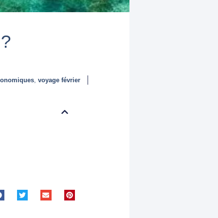
 ?
conomiques
,
voyage février