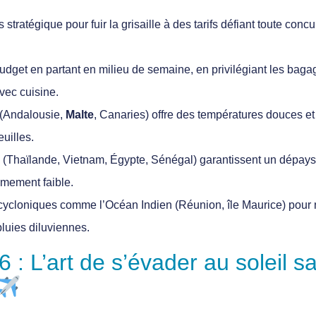
s stratégique
pour fuir la grisaille à des tarifs défiant toute conc
budget
en partant en milieu de semaine, en privilégiant les baga
ec cuisine.
(Andalousie,
Malte
, Canaries) offre des températures douces et 
euilles.
e
(Thaïlande, Vietnam, Égypte, Sénégal) garantissent un dépayse
êmement faible.
 cycloniques
comme l’Océan Indien (Réunion, île Maurice) pour 
luies diluviennes.
 : L’art de s’évader au soleil s