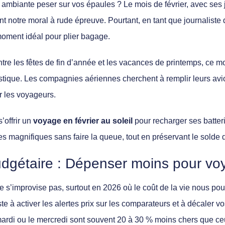
e ambiante peser sur vos épaules ? Le mois de février, avec ses
ent notre moral à rude épreuve. Pourtant, en tant que journaliste
moment idéal pour plier bagage.
tre les fêtes de fin d’année et les vacances de printemps, ce 
istique. Les compagnies aériennes cherchent à remplir leurs avio
er les voyageurs.
’offrir un
voyage en février au soleil
pour recharger ses batter
es magnifiques sans faire la queue, tout en préservant le solde
budgétaire : Dépenser moins pour v
e s’improvise pas, surtout en 2026 où le coût de la vie nous pou
ste à
activer les alertes prix
sur les comparateurs et à décaler v
 mardi ou le mercredi sont souvent 20 à 30 % moins chers que c