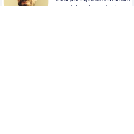
parcourir de nombreux coins du
monde. En 2008, j'ai entrepris un tour
du monde avec ma compagne,
traversant l'Asie et l'Amérique du Sud,
une aventure qui a profondément
marqué mon esprit et mon cœur. À
travers "enroutes", je partage mes
expériences, mes récits de voyage et
les leçons apprises en cours de route.
Quelle est la
A propos
différence entre le
Pays de Galles et
Conditions
l’Angleterre ?
Générales
Partenaires
Vacancesmania.com
d'Utilisation
: la roulette de
Aguila voyage
Mentions
voyage qui vous fait
légales
découvrir le