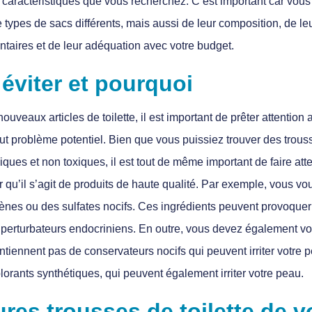
s caractéristiques que vous recherchez. C’est important car vo
types de sacs différents, mais aussi de leur composition, de leur
taires et de leur adéquation avec votre budget.
éviter et pourquoi
uveaux articles de toilette, il est important de prêter attention
out problème potentiel. Bien que vous puissiez trouver des trouss
giques et non toxiques, il est tout de même important de faire at
 qu’il s’agit de produits de haute qualité. Par exemple, vous vou
nes ou des sulfates nocifs. Ces ingrédients peuvent provoquer d
 perturbateurs endocriniens. En outre, vous devez également vou
iennent pas de conservateurs nocifs qui peuvent irriter votre p
orants synthétiques, qui peuvent également irriter votre peau.
ures trousses de toilette de 