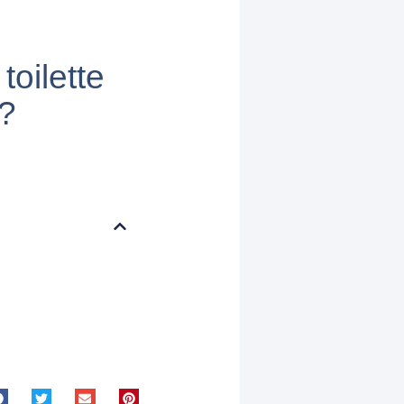
oilette
 ?