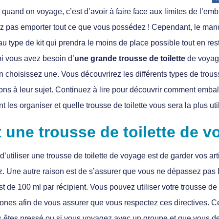
 quand on voyage, c’est d’avoir à faire face aux limites de l’emb
ez pas emporter tout ce que vous possédez ! Cependant, le man
r au type de kit qui prendra le moins de place possible tout en res
oi vous avez besoin d’
une grande trousse de toilette
de voyag
 choisissez une. Vous découvrirez les différents types de trous
ns à leur sujet. Continuez à lire pour découvrir comment embal
nt les organiser et quelle trousse de toilette vous sera la plus ut
t une trousse de toilette de 
d’utiliser une trousse de toilette de voyage est de garder vos art
 Une autre raison est de s’assurer que vous ne dépassez pas la
t de 100 ml par récipient. Vous pouvez utiliser votre trousse de 
zones afin de vous assurer que vous respectez ces directives. Ce
s êtes pressé ou si vous voyagez avec un groupe et que vous de