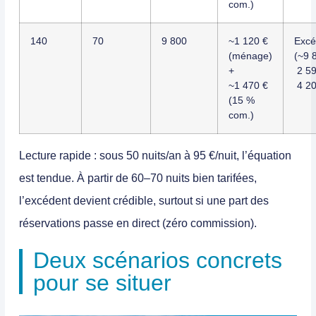
com.)
140
70
9 800
~1 120 €
Excé
(ménage)
(~9 
+
2 59
~1 470 €
4 20
(15 %
com.)
Lecture rapide : sous 50 nuits/an à 95 €/nuit, l’équation
est tendue. À partir de 60–70 nuits bien tarifées,
l’excédent devient crédible, surtout si une part des
réservations passe en direct (zéro commission).
Deux scénarios concrets
pour se situer