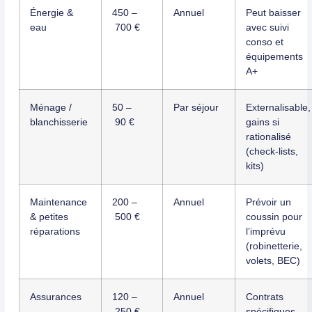
Énergie &
450 –
Annuel
Peut baisser
eau
700 €
avec suivi
conso et
équipements
A+
Ménage /
50 –
Par séjour
Externalisable,
blanchisserie
90 €
gains si
rationalisé
(check-lists,
kits)
Maintenance
200 –
Annuel
Prévoir un
& petites
500 €
coussin pour
réparations
l’imprévu
(robinetterie,
volets, BEC)
Assurances
120 –
Annuel
Contrats
250 €
spécifiques