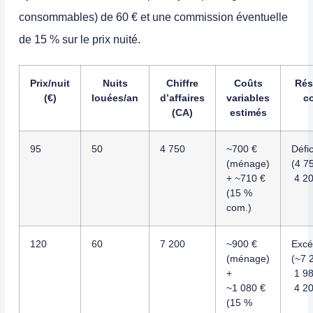
consommables) de 60 € et une commission éventuelle
de 15 % sur le prix nuité.
Prix/nuit
Nuits
Chiffre
Coûts
Rés
(€)
louées/an
d’affaires
variables
co
(CA)
estimés
95
50
4 750
~700 €
Défic
(ménage)
(4 7
+ ~710 €
4 20
(15 %
com.)
120
60
7 200
~900 €
Excé
(ménage)
(~7 
+
1 98
~1 080 €
4 20
(15 %