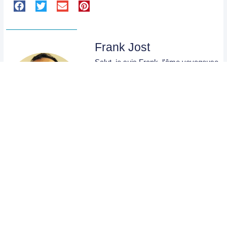
Frank Jost
Salut, je suis Frank, l'âme voyageuse
derrière le blog "Enroutes". Mon
amour pour l'exploration m'a conduit à
parcourir de nombreux coins du
monde. En 2008, j'ai entrepris un tour
du monde avec ma compagne,
traversant l'Asie et l'Amérique du Sud,
une aventure qui a profondément
marqué mon esprit et mon cœur. À
travers "enroutes", je partage mes
expériences, mes récits de voyage et
les leçons apprises en cours de route.