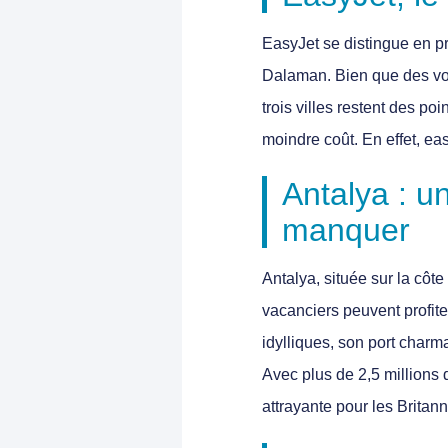
EasyJet
se distingue en 
Dalaman. Bien que des vol
trois villes restent des po
moindre coût. En effet,
eas
Antalya : u
manquer
Antalya, située sur la côt
vacanciers peuvent profit
idylliques
, son
port charm
Avec plus de
2,5 millions 
attrayante pour les Britan