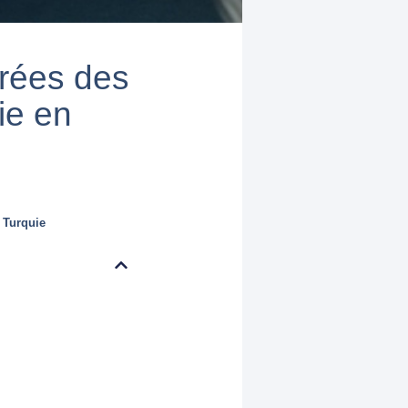
érées des
ie en
,
Turquie