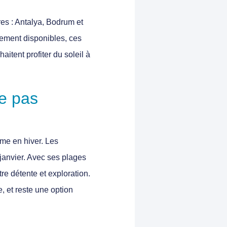
res : Antalya, Bodrum et
ement disponibles, ces
aitent profiter du soleil à
ne pas
me en hiver. Les
janvier. Avec ses
plages
ntre
détente
et
exploration
.
e, et reste une option