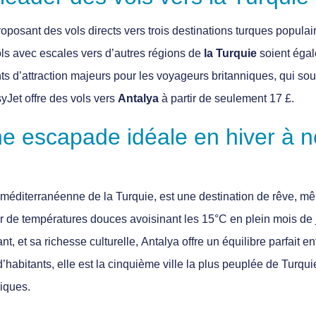
proposant des
vols directs
vers trois destinations turques populai
s avec escales vers d’autres régions de
la Turquie
soient égal
ints d’attraction majeurs pour les voyageurs britanniques, qui souh
yJet offre des vols vers
Antalya
à partir de seulement 17 £
.
ne escapade idéale en hiver à 
e méditerranéenne de la Turquie, est une
destination de rêve
, mê
er de
températures douces
avoisinant les 15°C en plein mois de 
ant
, et sa richesse culturelle,
Antalya
offre un équilibre parfait e
d’habitants
, elle est la cinquième ville la plus peuplée de Turqui
niques.