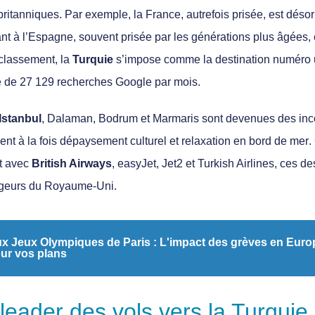
britanniques. Par exemple, la
France
, autrefois prisée, est dé
ant à
l’Espagne
, souvent prisée par les générations plus âgées, e
 classement, la
Turquie
s’impose comme la destination numéro 
de 27 129 recherches Google par mois
.
Istanbul
, Dalaman, Bodrum et Marmaris
sont devenues des inc
ent à la fois
dépaysement culturel
et
relaxation en bord de mer
.
t avec
British Airways
, easyJet, Jet2 et Turkish Airlines
, ces de
ageurs du Royaume-Uni.
x Jeux Olympiques de Paris : L'impact des grèves en Europ
our vos plans
 leader des vols vers la Turquie