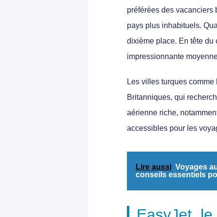
préférées des vacanciers 
pays plus inhabituels. Qu
dixième place
. En tête du
impressionnante
moyenne 
Les
villes turques
comme
Britanniques, qui recherch
aérienne riche, notammen
accessibles pour les voy
Lire aussi
Voyages au
conseils essentiels p
EasyJet, le