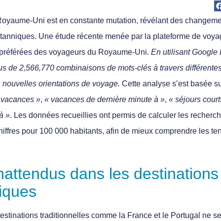
 Royaume-Uni est en constante mutation, révélant des changeme
itanniques.
Une étude récente menée par la plateforme de voyag
s préférées des voyageurs du Royaume-Uni.
En utilisant Google
s de 2,566,770 combinaisons de mots-clés à travers différentes 
s nouvelles orientations de voyage.
Cette analyse s’est basée su
e vacances »
,
« vacances de dernière minute à »
,
« séjours court
à »
. Les données recueillies ont permis de calculer les
recherc
 chiffres pour 100 000 habitants, afin de mieux comprendre les
te
nattendus dans les destinations 
iques
estinations traditionnelles comme la France et le Portugal
ne se