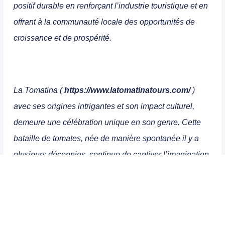
positif durable en renforçant l’industrie touristique et en
offrant à la communauté locale des opportunités de
croissance et de prospérité.
La Tomatina (
https://www.latomatinatours.com/
)
avec ses origines intrigantes et son impact culturel,
demeure une célébration unique en son genre. Cette
bataille de tomates, née de manière spontanée il y a
plusieurs décennies, continue de captiver l’imagination
des gens à travers le monde. Au-delà de l’aspect festif,
La Tomatina reflète la capacité d’une petite
communauté à créer une tradition qui transcende les
frontières, attirant des participants de tous horizons