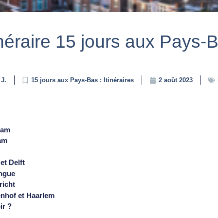
inéraire 15 jours aux Pays-
 J.
15 jours aux Pays-Bas : Itinéraires
2 août 2023
dam
dam
et Delft
ingue
richt
enhof et Haarlem
ir ?