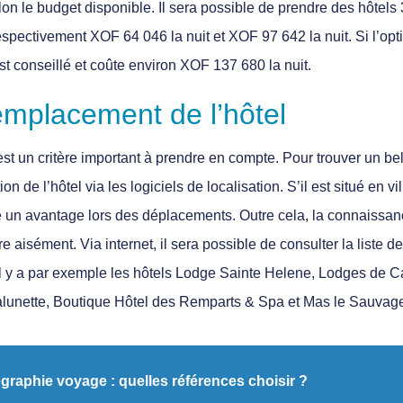
lon le budget disponible. Il sera possible de prendre des hôtels 3
spectivement XOF 64 046 la nuit et XOF 97 642 la nuit. Si l’opt
est conseillé et coûte environ XOF 137 680 la nuit.
emplacement de l’hôtel
st un critère important à prendre en compte. Pour trouver un bel 
on de l’hôtel via les logiciels de localisation. S’il est situé en v
ue un avantage lors des déplacements. Outre cela, la connaissanc
 aisément. Via internet, il sera possible de consulter la liste de
l y a par exemple les hôtels Lodge Sainte Helene, Lodges de C
lunette, Boutique Hôtel des Remparts & Spa et Mas le Sauvag
graphie voyage : quelles références choisir ?