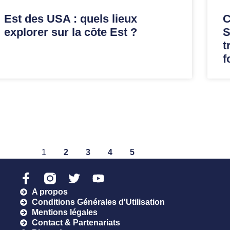
Est des USA : quels lieux
C
explorer sur la côte Est ?
S
t
f
1
2
3
4
5
A propos
Conditions Générales d'Utilisation
Mentions légales
Contact & Partenariats