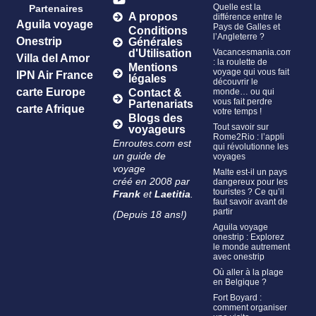
Quelle est la
Partenaires
A propos
différence entre le
Aguila voyage
Pays de Galles et
Conditions
l’Angleterre ?
Onestrip
Générales
Vacancesmania.com
d'Utilisation
Villa del Amor
: la roulette de
Mentions
voyage qui vous fait
IPN Air France
légales
découvrir le
carte Europe
monde… ou qui
Contact &
vous fait perdre
Partenariats
carte Afrique
votre temps !
Blogs des
Tout savoir sur
voyageurs
Rome2Rio : l’appli
Enroutes.com est
qui révolutionne les
un guide de
voyages
voyage
Malte est-il un pays
créé en 2008 par
dangereux pour les
touristes ? Ce qu’il
Frank
et
Laetitia
.
faut savoir avant de
partir
(Depuis 18 ans!)
Aguila voyage
onestrip : Explorez
le monde autrement
avec onestrip
Où aller à la plage
en Belgique ?
Fort Boyard :
comment organiser