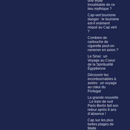
une visite
inoubliable de ce
lieu mythique ?
Cap-vert tourisme
danger : le tourisme
est-il vraiment
risqué au Cap vert
?
Combien de
cartouche de
cigarette peut-on
ramener en avion ?
Le Sinaï : un
Voyage au Coeur
de la Spiritualité
Égyptienne
Découvrir les
incontournables à
aveiro : un voyage
au cœur du
Portugal
La grande nouvelle
: Le train de nuit
Paris-Berlin fait son
retour après 9 ans
d’absence !
Cap sur les plus
belles plages de
Malte