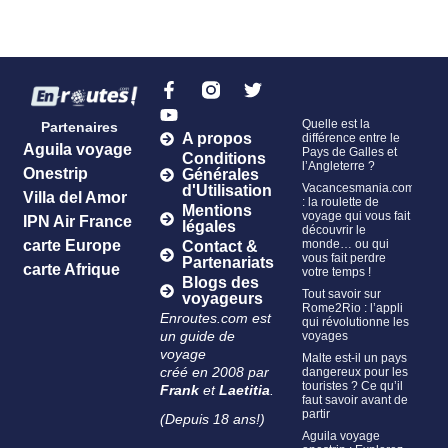
Quelle est la
Partenaires
A propos
différence entre le
Aguila voyage
Pays de Galles et
Conditions
l’Angleterre ?
Onestrip
Générales
Vacancesmania.com
d'Utilisation
Villa del Amor
: la roulette de
Mentions
voyage qui vous fait
IPN Air France
légales
découvrir le
carte Europe
monde… ou qui
Contact &
vous fait perdre
Partenariats
carte Afrique
votre temps !
Blogs des
Tout savoir sur
voyageurs
Rome2Rio : l’appli
Enroutes.com est
qui révolutionne les
un guide de
voyages
voyage
Malte est-il un pays
créé en 2008 par
dangereux pour les
touristes ? Ce qu’il
Frank
et
Laetitia
.
faut savoir avant de
partir
(Depuis 18 ans!)
Aguila voyage