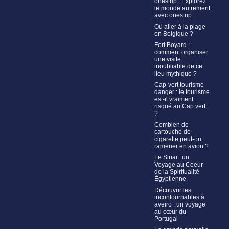
onestrip : Explorez
le monde autrement
avec onestrip
Où aller à la plage
en Belgique ?
Fort Boyard :
comment organiser
une visite
inoubliable de ce
lieu mythique ?
Cap-vert tourisme
danger : le tourisme
est-il vraiment
risqué au Cap vert
?
Combien de
cartouche de
cigarette peut-on
ramener en avion ?
Le Sinaï : un
Voyage au Coeur
de la Spiritualité
Égyptienne
Découvrir les
incontournables à
aveiro : un voyage
au cœur du
Portugal