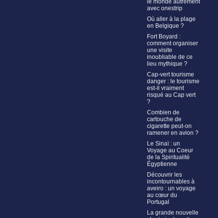
le monde autrement
avec onestrip
Où aller à la plage
en Belgique ?
Fort Boyard :
comment organiser
une visite
inoubliable de ce
lieu mythique ?
Cap-vert tourisme
danger : le tourisme
est-il vraiment
risqué au Cap vert
?
Combien de
cartouche de
cigarette peut-on
ramener en avion ?
Le Sinaï : un
Voyage au Coeur
de la Spiritualité
Égyptienne
Découvrir les
incontournables à
aveiro : un voyage
au cœur du
Portugal
La grande nouvelle