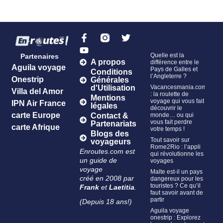
Quelle est la
Partenaires
A propos
différence entre le
Aguila voyage
Pays de Galles et
Conditions
l’Angleterre ?
Onestrip
Générales
Vacancesmania.com
d'Utilisation
Villa del Amor
: la roulette de
Mentions
voyage qui vous fait
IPN Air France
légales
découvrir le
carte Europe
monde… ou qui
Contact &
vous fait perdre
Partenariats
carte Afrique
votre temps !
Blogs des
Tout savoir sur
voyageurs
Rome2Rio : l’appli
Enroutes.com est
qui révolutionne les
un guide de
voyages
voyage
Malte est-il un pays
créé en 2008 par
dangereux pour les
touristes ? Ce qu’il
Frank
et
Laetitia
.
faut savoir avant de
partir
(Depuis 18 ans!)
Aguila voyage
onestrip : Explorez