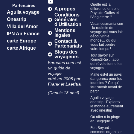
Quelle est la
Partenaires
A propos
différence entre le
Aguila voyage
Pays de Galles et
Conditions
l’Angleterre ?
Onestrip
Générales
Vacancesmania.com
d'Utilisation
Villa del Amor
: la roulette de
Mentions
voyage qui vous fait
IPN Air France
légales
découvrir le
carte Europe
monde… ou qui
Contact &
vous fait perdre
Partenariats
carte Afrique
votre temps !
Blogs des
Tout savoir sur
voyageurs
Rome2Rio : l’appli
Enroutes.com est
qui révolutionne les
un guide de
voyages
voyage
Malte est-il un pays
créé en 2008 par
dangereux pour les
touristes ? Ce qu’il
Frank
et
Laetitia
.
faut savoir avant de
partir
(Depuis 18 ans!)
Aguila voyage
onestrip : Explorez
le monde autrement
avec onestrip
Où aller à la plage
en Belgique ?
Fort Boyard :
comment organiser