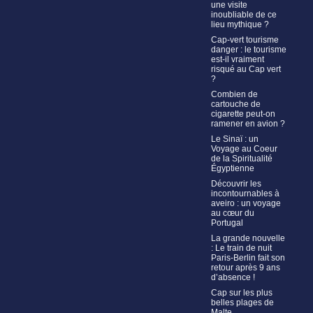
une visite
inoubliable de ce
lieu mythique ?
Cap-vert tourisme
danger : le tourisme
est-il vraiment
risqué au Cap vert
?
Combien de
cartouche de
cigarette peut-on
ramener en avion ?
Le Sinaï : un
Voyage au Coeur
de la Spiritualité
Égyptienne
Découvrir les
incontournables à
aveiro : un voyage
au cœur du
Portugal
La grande nouvelle
: Le train de nuit
Paris-Berlin fait son
retour après 9 ans
d’absence !
Cap sur les plus
belles plages de
Malte