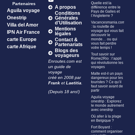
Quelle est la
Partenaires
A propos
différence entre le
Aguila voyage
Pays de Galles et
Conditions
l’Angleterre ?
Onestrip
Générales
Vacancesmania.com
d'Utilisation
Villa del Amor
: la roulette de
Mentions
voyage qui vous fait
IPN Air France
légales
découvrir le
carte Europe
monde… ou qui
Contact &
vous fait perdre
Partenariats
carte Afrique
votre temps !
Blogs des
Tout savoir sur
voyageurs
Rome2Rio : l’appli
Enroutes.com est
qui révolutionne les
un guide de
voyages
voyage
Malte est-il un pays
créé en 2008 par
dangereux pour les
touristes ? Ce qu’il
Frank
et
Laetitia
.
faut savoir avant de
partir
(Depuis 18 ans!)
Aguila voyage
onestrip : Explorez
le monde autrement
avec onestrip
Où aller à la plage
en Belgique ?
Fort Boyard :
comment organiser