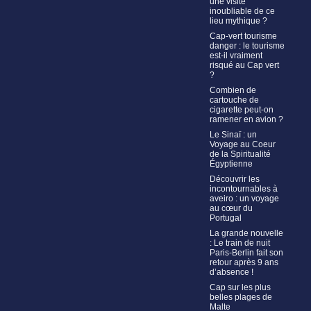
une visite
inoubliable de ce
lieu mythique ?
Cap-vert tourisme
danger : le tourisme
est-il vraiment
risqué au Cap vert
?
Combien de
cartouche de
cigarette peut-on
ramener en avion ?
Le Sinaï : un
Voyage au Coeur
de la Spiritualité
Égyptienne
Découvrir les
incontournables à
aveiro : un voyage
au cœur du
Portugal
La grande nouvelle
: Le train de nuit
Paris-Berlin fait son
retour après 9 ans
d’absence !
Cap sur les plus
belles plages de
Malte