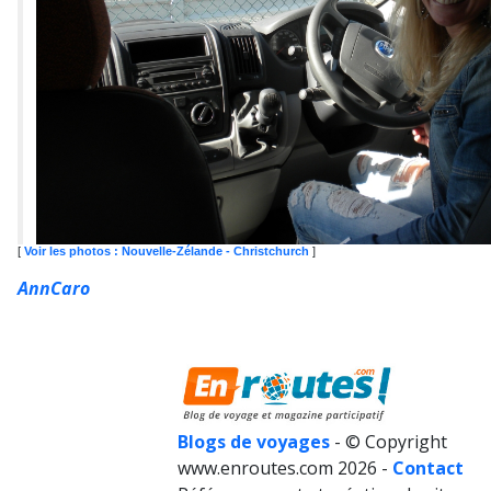
[
Voir les photos : Nouvelle-Zélande - Christchurch
]
AnnCaro
Blogs de voyages
- © Copyright
www.enroutes.com 2026 -
Contact