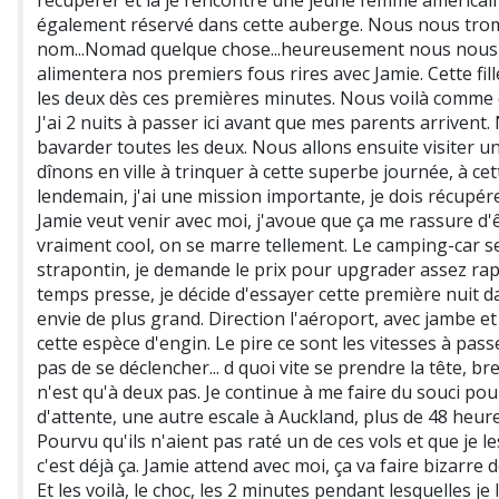
récupérer et là je rencontre une jeune femme américaine
également réservé dans cette auberge. Nous nous trom
nom...Nomad quelque chose...heureusement nous nous e
alimentera nos premiers fous rires avec Jamie. Cette f
les deux dès ces premières minutes. Nous voilà comme d
J'ai 2 nuits à passer ici avant que mes parents arrivent
bavarder toutes les deux. Nous allons ensuite visiter un
dînons en ville à trinquer à cette superbe journée, à ce
lendemain, j'ai une mission importante, je dois récupér
Jamie veut venir avec moi, j'avoue que ça me rassure d'êt
vraiment cool, on se marre tellement. Le camping-car s
strapontin, je demande le prix pour upgrader assez ra
temps presse, je décide d'essayer cette première nuit 
envie de plus grand. Direction l'aéroport, avec jambe et 
cette espèce d'engin. Le pire ce sont les vitesses à pass
pas de se déclencher... d quoi vite se prendre la tête, b
n'est qu'à deux pas. Je continue à me faire du souci po
d'attente, une autre escale à Auckland, plus de 48 heur
Pourvu qu'ils n'aient pas raté un de ces vols et que je l
c'est déjà ça. Jamie attend avec moi, ça va faire bizarre 
Et les voilà, le choc, les 2 minutes pendant lesquelles je