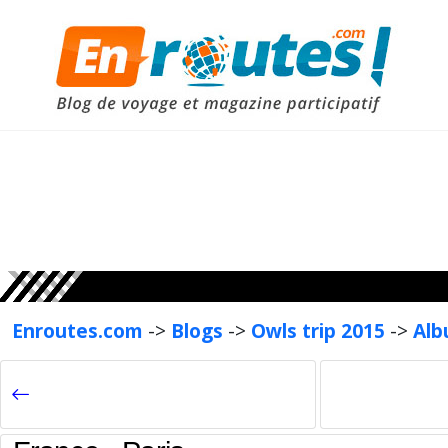
Enroutes.com
->
Blogs
->
Owls trip 2015
->
Alb