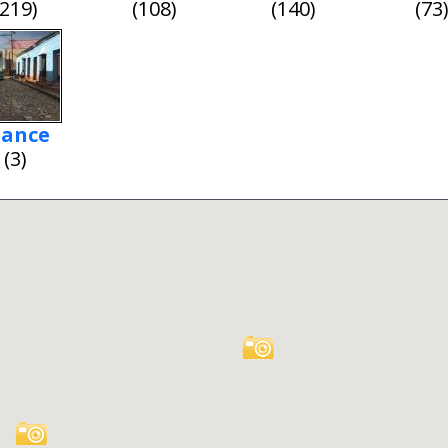
(219)
(108)
(140)
(73
rance
(3)