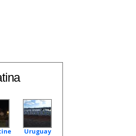
tina
tine
Uruguay