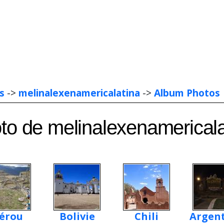
s
->
melinalexenamericalatina
->
Album Photos
o de melinalexenamericala
érou
Bolivie
Chili
Argen